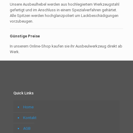
Unsere Ausbeulhebel werden aus hochlegiertem Werkzeugstahl
gefertigt und im Anschluss in einem Spezialverfahren gehärtet.
Alle Spitzen werden hochglanzpoliert um Lackbeschädigungen
vorzubeugen.
Günstige Preise
In unserem Online-Shop kaufen sie ihr Ausbeulwerkzeug direkt ab
Werk.
Quick Links
Home
Kontakt
AGB