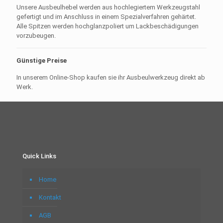
Unsere Ausbeulhebel werden aus hochlegiertem Werkzeugstahl
gefertigt und im Anschluss in einem Spezialverfahren gehärtet.
Alle Spitzen werden hochglanzpoliert um Lackbeschädigungen
vorzubeugen.
Günstige Preise
In unserem Online-Shop kaufen sie ihr Ausbeulwerkzeug direkt ab
Werk.
Quick Links
Home
Kontakt
AGB