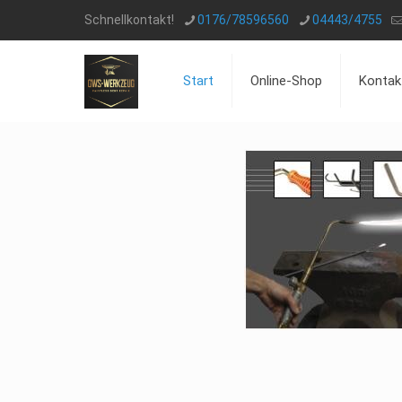
Schnellkontakt!
0176/78596560
04443/4755
Start
Online-Shop
Kontak