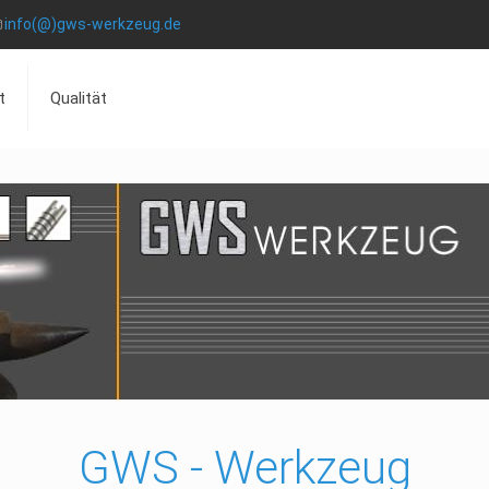
info(@)gws-werkzeug.de
t
Qualität
GWS - Werkzeug